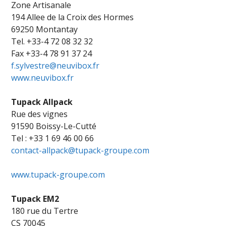
Zone Artisanale
194 Allee de la Croix des Hormes
69250 Montantay
Tel. +33-4 72 08 32 32
Fax +33-4 78 91 37 24
f.sylvestre@neuvibox.fr
www.neuvibox.fr
Tupack Allpack
Rue des vignes
91590 Boissy-Le-Cutté
Tel : +33 1 69 46 00 66
contact-allpack@tupack-groupe.com
www.tupack-groupe.com
Tupack EM2
180 rue du Tertre
CS 70045